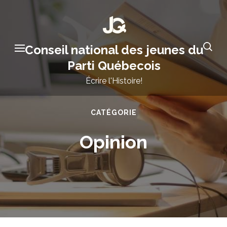
Aller
au
contenu
Conseil national des jeunes du
(Pressez
Parti Québecois
Entrée)
Écrire l'Histoire!
CATÉGORIE
Opinion