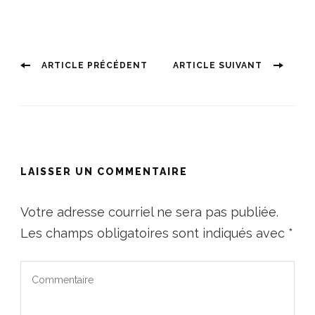
Article
Article
Navigation
ARTICLE PRÉCÉDENT
ARTICLE SUIVANT
précédent :
Suivant :
des
articles
LAISSER UN COMMENTAIRE
Votre adresse courriel ne sera pas publiée.
Les champs obligatoires sont indiqués avec
*
Commentaire