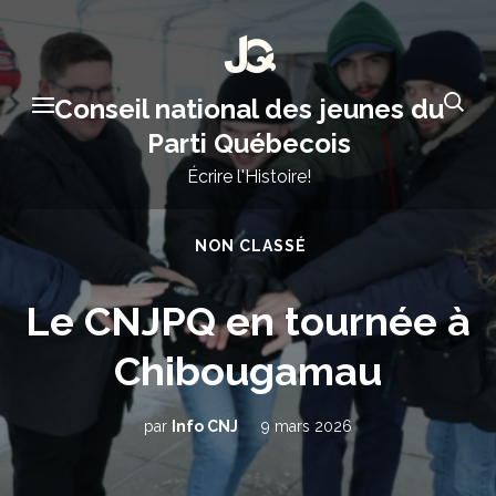
Aller
au
contenu
Conseil national des jeunes du
(Pressez
Parti Québecois
Entrée)
Écrire l'Histoire!
NON CLASSÉ
Le CNJPQ en tournée à
Chibougamau
par
Info CNJ
9 mars 2026